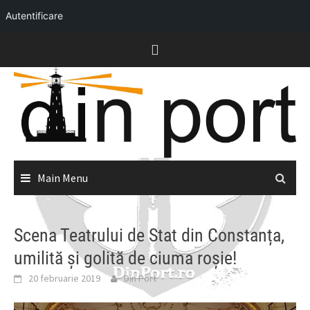
Autentificare
Skip
to
content
Main Menu
Scena Teatrului de Stat din Constanța,
umilită și golită de ciuma roșie!
20 februarie 2019
Din Port