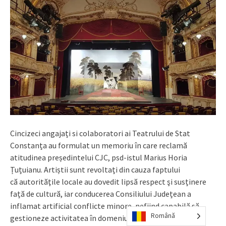
Cincizeci angajați si colaboratori ai Teatrului de Stat
Constanța au formulat un memoriu în care reclamă
atitudinea președintelui CJC, psd-istul Marius Horia
Țuțuianu. Artiștii sunt revoltați din cauza faptului
că autorităţile locale au dovedit lipsă respect şi susținere
față de cultură, iar conducerea Consiliului Județean a
inflamat artificial conflicte minore, nefiind capabilă să
Română
gestioneze activitatea în domeniul amintit.