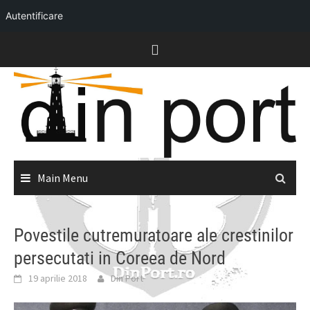
Autentificare
Skip
to
content
Main Menu
Povestile cutremuratoare ale crestinilor
persecutati in Coreea de Nord
19 aprilie 2018
Din Port