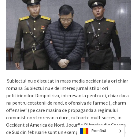
Subiectul nu e discutat in mass media occidentala ori chiar
romana. Subiectul nu e de interes jurnalistilor ori
politicienilor. Dimpotriva, interesanta pentru ei, chiar daca
nu pentru cetatenii de rand, e ofensiva de farmec („charm
offensive”) pe care masina de propaganda a regimului
comunist nord coreean o duce, cu foarte mult succes, in
Occident si America de Nord. Jocurile Olimpice din Coreea
Română
de Sud din februarie sunt un exemplu graitor si recent. Ele