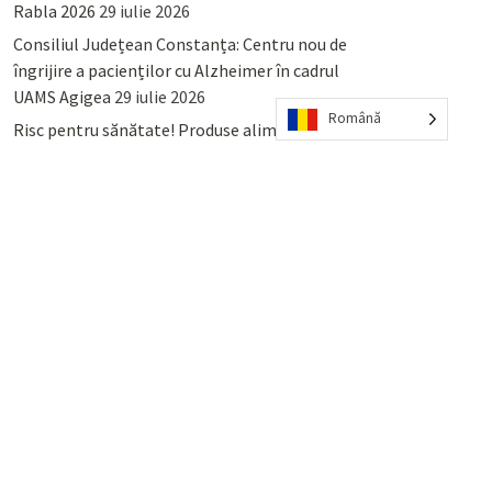
Rabla 2026
29 iulie 2026
Consiliul Județean Constanța: Centru nou de
îngrijire a pacienților cu Alzheimer în cadrul
UAMS Agigea
29 iulie 2026
Română
Risc pentru sănătate! Produse alimentare
retrase din magazinele PENNY și PROFI
28
iulie 2026
Lumina, Constanța: Când se pot preda
serviciului de salubritate deșeurile reciclabile
sau cele menajere reziduale
23 iulie 2026
POPULAR
COMMENTS
TAGS
Percheziții și arestări ca în anii
’50: Cunoscutul avocat și vlogger
naționalist Mihai Rapcea, luat în
colimator de dictatura Vexler!