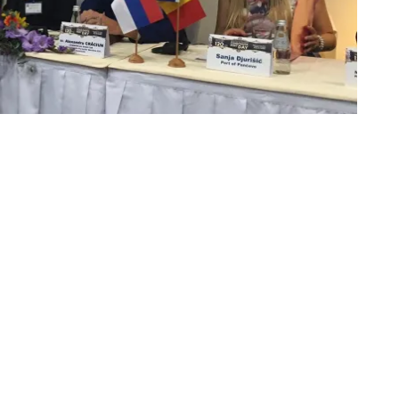
 de-a X-a ediţie în Serbia, astăzi, 22 septembrie 2016, fiind
ptat cu interes în egală măsură de partenerii sârbi şi de