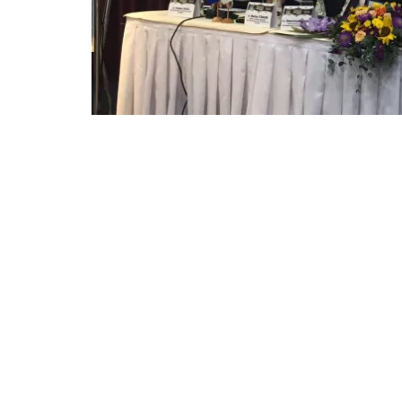
Evenimentul „Ziua Portului Constanţa” a ajuns la cea
găzduit de Holiday Inn Hotel din Belgrad şi aşte
comunitatea portuară constănţeană.