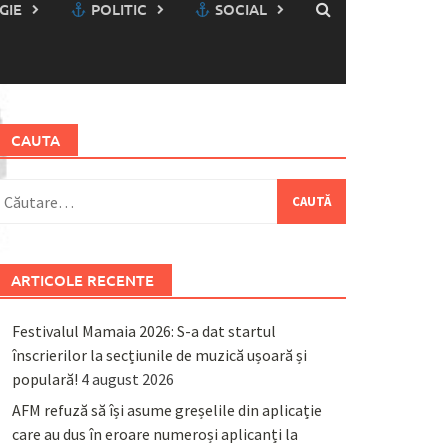
GIE
POLITIC
SOCIAL
CAUTA
aută
upă:
ARTICOLE RECENTE
Festivalul Mamaia 2026: S-a dat startul
înscrierilor la secțiunile de muzică ușoară și
populară!
4 august 2026
AFM refuză să își asume greșelile din aplicație
care au dus în eroare numeroși aplicanți la