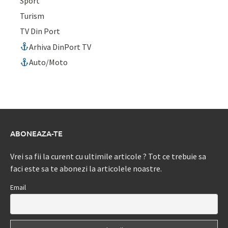
Sport
Turism
TV Din Port
Arhiva DinPort TV
Auto/Moto
ABONEAZA-TE
Vrei sa fii la curent cu ultimile articole ? Tot ce trebuie sa
faci este sa te abonezi la articolele noastre.
Email