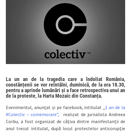
La un an de la tragedia care a îndoliat România,
constănțenii se vor reîntâlni, duminică, de la ora 18.30,
pentru a aprinde lumânări și a face retrospectiva unui an
de la proteste, la Harta Mozaic din Constanța.
Evenimentul, anunțat și pe facebook, intitulat „
1 an de la
#Colectiv – comemorare”,
realizat de jurnalista Andreea
Corbu
,
a fost organizat de câțiva dintre manifestanții de
anul trecut intitulat, după locul protestelor anticorupție