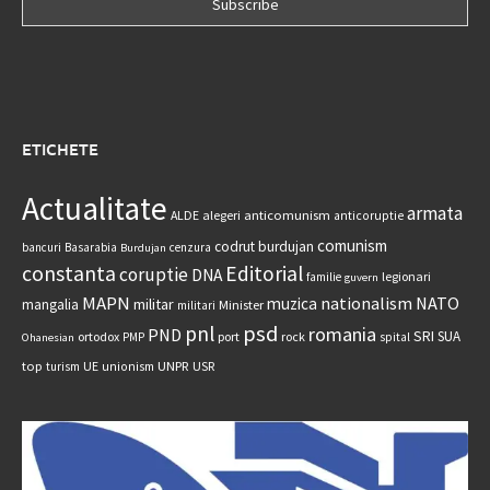
ETICHETE
Actualitate
armata
anticomunism
ALDE
alegeri
anticoruptie
comunism
codrut burdujan
bancuri
Basarabia
cenzura
Burdujan
constanta
Editorial
coruptie
DNA
legionari
familie
guvern
MAPN
nationalism
NATO
muzica
militar
mangalia
Minister
militari
psd
pnl
romania
PND
SRI
SUA
ortodox
port
rock
PMP
spital
Ohanesian
UNPR
top
UE
USR
turism
unionism