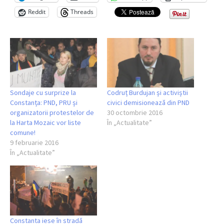
Reddit
Threads
Sondaje cu surprize la
Codruț Burdujan și activiștii
Constanța: PND, PRU și
civici demisionează din PND
organizatorii protestelor de
30 octombrie 2016
la Harta Mozaic vor liste
În „Actualitate”
comune!
9 februarie 2016
În „Actualitate”
Constanta iese în stradă