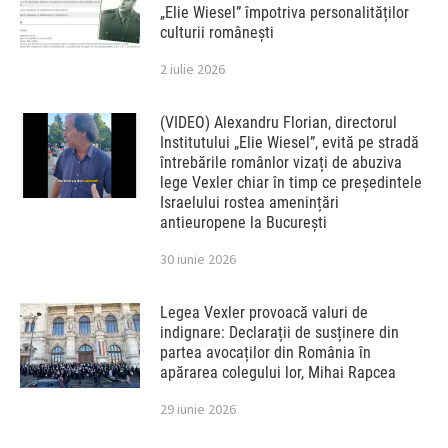
„Elie Wiesel” împotriva personalităților
culturii românești
2 iulie 2026
(VIDEO) Alexandru Florian, directorul
Institutului „Elie Wiesel”, evită pe stradă
întrebările românlor vizați de abuziva
lege Vexler chiar în timp ce președintele
Israelului rostea amenințări
antieuropene la București
30 iunie 2026
Legea Vexler provoacă valuri de
indignare: Declarații de susținere din
partea avocaților din România în
apărarea colegului lor, Mihai Rapcea
29 iunie 2026