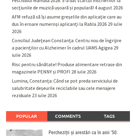
Festivalul Mamaia 2026: S-a dat startul înscrierilor la
secțiunile de muzică ușoară și populară!
4 august 2026
AFM refuză să își asume greșelile din aplicație care au
dus în eroare numeroși aplicanți la Rabla 2026
29 iulie
2026
Consiliul Județean Constanța: Centru nou de îngrijire
a pacienților cu Alzheimer în cadrul UAMS Agigea
29
iulie 2026
Risc pentru sănătate! Produse alimentare retrase din
magazinele PENNY și PROFI
28 iulie 2026
Lumina, Constanța: Când se pot preda serviciului de
salubritate deșeurile reciclabile sau cele menajere
reziduale
23 iulie 2026
POPULAR
COMMENTS
TAGS
Percheziții și arestări ca în anii ’50: