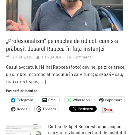
„Profesionalism” pe muchie de ridicol: cum s-a
prăbușit dosarul Rapcea în fața instanței
7 iulie 2026
Dan BADEA
Comment
Cazul avocatului Mihai Rapcea (foto) devine, pe zi ce trece,
un simbol incomod al modului în care funcționează – sau,
mai corect spus,
[...]
Postează articolul pe:
Telegram
Email
WhatsApp
Imprimare
Reddit
Threads
Curtea de Apel București a pus capac
cenzurii războiului declarat de Institutul