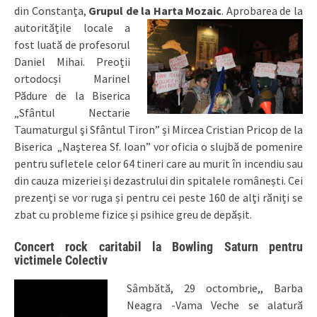
din Constanța,
Grupul de la Harta Mozaic
.
Aprobarea de la
autoritățile locale a
fost luată de profesorul
Daniel Mihai. Preoții
ortodocși Marinel
Pădure de la Biserica
„Sfântul Nectarie
Taumaturgul şi Sfântul Tiron” și Mircea Cristian Pricop de la
Biserica
„Naşterea Sf. Ioan”
vor oficia o slujbă de pomenire
pentru sufletele celor 64 tineri care au murit în incendiu sau
din cauza mizeriei și dezastrului din spitalele românești. Cei
prezenți se vor ruga și pentru cei
peste 160 de alți răniți se
zbat cu probleme fizice și psihice greu de depășit.
Concert rock caritabil la Bowling Saturn pentru
victimele Colectiv
Sâmbătă,
29 octombrie,, Barba
Neagra -Vama Veche se alatură