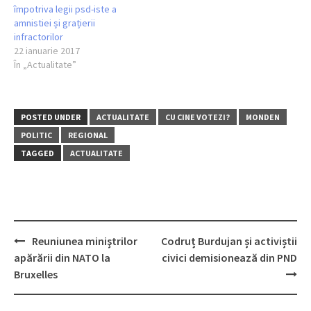
împotriva legii psd-iste a
amnistiei și grațierii
infractorilor
22 ianuarie 2017
În „Actualitate”
POSTED UNDER
ACTUALITATE
CU CINE VOTEZI?
MONDEN
POLITIC
REGIONAL
TAGGED
ACTUALITATE
Post
Reuniunea miniştrilor
Codruț Burdujan și activiștii
navigation
apărării din NATO la
civici demisionează din PND
Bruxelles