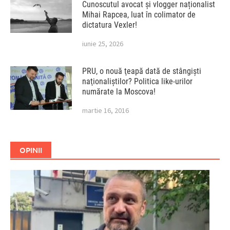
Cunoscutul avocat și vlogger naționalist
Mihai Rapcea, luat în colimator de
dictatura Vexler!
iunie 25, 2026
PRU, o nouă ţeapă dată de stângişti
naţionaliştilor? Politica like-urilor
numărate la Moscova!
martie 16, 2016
OPINII