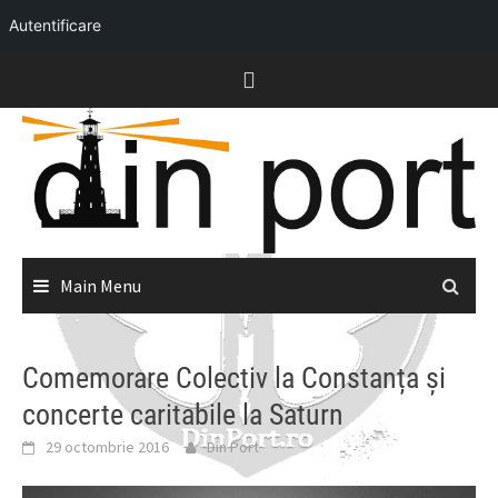
Autentificare
Skip
to
content
Main Menu
Comemorare Colectiv la Constanța și
concerte caritabile la Saturn
29 octombrie 2016
Din Port