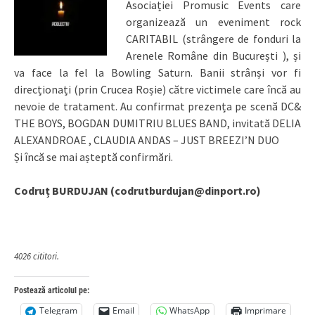
Asociației Promusic Events care
organizează un eveniment rock
CARITABIL (strângere de fonduri la
Arenele Române din București ), și
va face la fel la Bowling Saturn. Banii strânși vor fi
direcționați (prin Crucea Roșie) către victimele care încă au
nevoie de tratament. Au confirmat prezența pe scenă DC&
THE BOYS, BOGDAN DUMITRIU BLUES BAND, invitată DELIA
ALEXANDROAE , CLAUDIA ANDAS – JUST BREEZI’N DUO
Și încă se mai așteptă confirmări.
Codruț BURDUJAN (codrutburdujan@dinport.ro)
4026 cititori.
Postează articolul pe:
Telegram
Email
WhatsApp
Imprimare