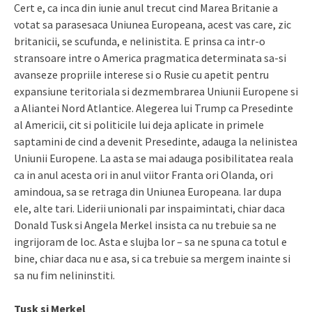
Cert e, ca inca din iunie anul trecut cind Marea Britanie a
votat sa parasesaca Uniunea Europeana, acest vas care, zic
britanicii, se scufunda, e nelinistita. E prinsa ca intr-o
stransoare intre o America pragmatica determinata sa-si
avanseze propriile interese si o Rusie cu apetit pentru
expansiune teritoriala si dezmembrarea Uniunii Europene si
a Aliantei Nord Atlantice. Alegerea lui Trump ca Presedinte
al Americii, cit si politicile lui deja aplicate in primele
saptamini de cind a devenit Presedinte, adauga la nelinistea
Uniunii Europene. La asta se mai adauga posibilitatea reala
ca in anul acesta ori in anul viitor Franta ori Olanda, ori
amindoua, sa se retraga din Uniunea Europeana. Iar dupa
ele, alte tari. Liderii unionali par inspaimintati, chiar daca
Donald Tusk si Angela Merkel insista ca nu trebuie sa ne
ingrijoram de loc. Asta e slujba lor – sa ne spuna ca totul e
bine, chiar daca nu e asa, si ca trebuie sa mergem inainte si
sa nu fim nelininstiti.
Tusk si Merkel