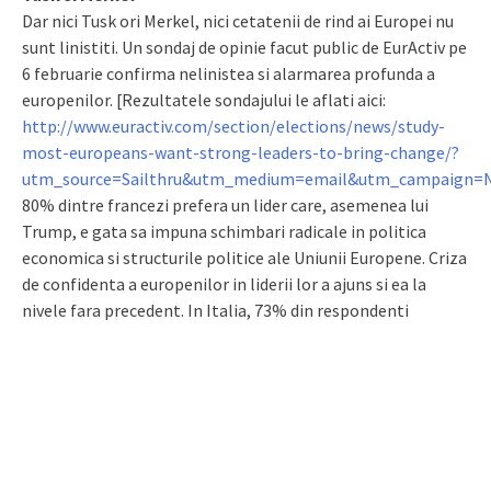
Dar nici Tusk ori Merkel, nici cetatenii de rind ai Europei nu
sunt linistiti. Un sondaj de opinie facut public de EurActiv pe
6 februarie confirma nelinistea si alarmarea profunda a
europenilor. [Rezultatele sondajului le aflati aici:
http://www.euractiv.com/section/elections/news/study-
most-europeans-want-strong-leaders-to-bring-change/?
utm_source=Sailthru&utm_medium=email&utm_campaign
80% dintre francezi prefera un lider care, asemenea lui
Trump, e gata sa impuna schimbari radicale in politica
economica si structurile politice ale Uniunii Europene. Criza
de confidenta a europenilor in liderii lor a ajuns si ea la
nivele fara precedent. In Italia, 73% din respondenti
opineaza ca Italia e in declin, 69% in Spania, 67% in Franta,
etc. Majoritatea francezilor (61%) cred ca nivelul lor de
viata e inferior nivelului de viata al parintilor lor, 60% in
Italia, 56% in Spania, etc. 89% dintre spanioli nu au
confidenta in guvernul lor, 80% in Italia, 77% in Franta, etc.
Ingrijorator, un procent ridicat de cetateni prefera un lider