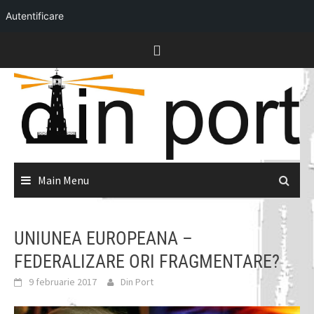
Autentificare
Skip
to
content
Main Menu
UNIUNEA EUROPEANA –
FEDERALIZARE ORI FRAGMENTARE?
9 februarie 2017
Din Port