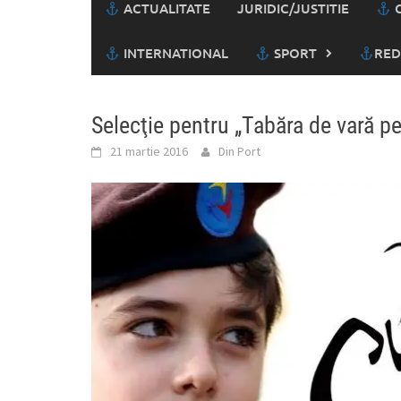
ACTUALITATE
JURIDIC/JUSTITIE
C
INTERNATIONAL
SPORT
RED
Selecţie pentru „Tabăra de vară p
21 martie 2016
Din Port