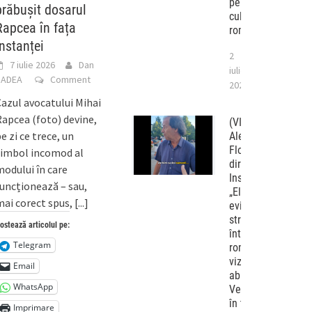
personalităților
prăbușit dosarul
culturii
Rapcea în fața
românești
instanței
2
7 iulie 2026
Dan
iulie
BADEA
Comment
2026
azul avocatului Mihai
apcea (foto) devine,
(VIDEO)
e zi ce trece, un
Alexandru
Florian,
simbol incomod al
directorul
odului în care
Institutului
uncționează – sau,
„Elie Wiesel”,
ai corect spus,
[...]
evită pe
stradă
ostează articolul pe:
întrebările
Telegram
românlor
vizați de
Email
abuziva lege
WhatsApp
Vexler chiar
în timp ce
Imprimare