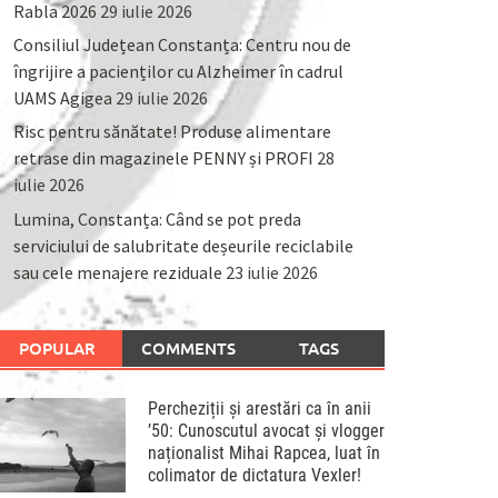
Rabla 2026
29 iulie 2026
Consiliul Județean Constanța: Centru nou de
îngrijire a pacienților cu Alzheimer în cadrul
UAMS Agigea
29 iulie 2026
Risc pentru sănătate! Produse alimentare
retrase din magazinele PENNY și PROFI
28
iulie 2026
Lumina, Constanța: Când se pot preda
serviciului de salubritate deșeurile reciclabile
sau cele menajere reziduale
23 iulie 2026
POPULAR
COMMENTS
TAGS
Percheziții și arestări ca în anii
’50: Cunoscutul avocat și vlogger
naționalist Mihai Rapcea, luat în
colimator de dictatura Vexler!