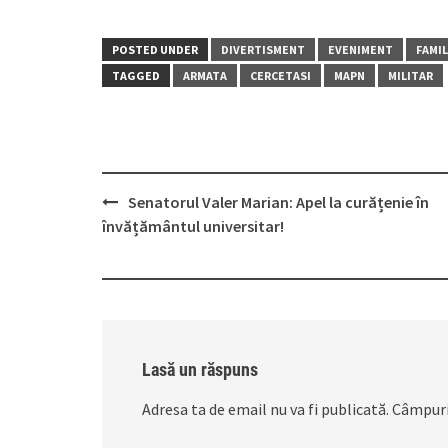
POSTED UNDER
DIVERTISMENT
EVENIMENT
FAMIL
TAGGED
ARMATA
CERCETASI
MAPN
MILITAR
Post
Senatorul Valer Marian: Apel la curățenie în
navigation
învățământul universitar!
Lasă un răspuns
Adresa ta de email nu va fi publicată.
Câmpuri