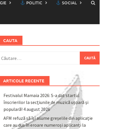
GIE
POLITIC
SOCIAL
CAUTA
aută
upă:
ARTICOLE RECENTE
Festivalul Mamaia 2026: S-a dat startul
înscrierilor la secțiunile de muzică ușoară și
populară!
4 august 2026
AFM refuză să își asume greșelile din aplicație
care au dus în eroare numeroși aplicanți la