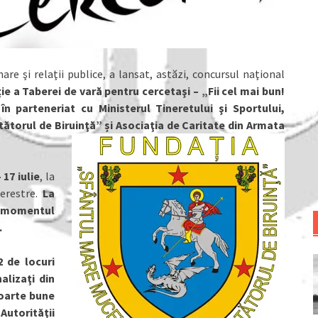
are şi relaţii publice, a lansat, astăzi, concursul naţional
ţie a Taberei de vară pentru cercetaşi –
„
Fii cel mai bun!
în parteneriat cu Ministerul Tineretului şi Sportului,
torul de Biruinţă” și Asociaţia de Caritate din Armata
 17 iulie
, la
Terestre.
La
a momentul
.
2 de locuri
alizaţi din
foarte bune
utorităţii