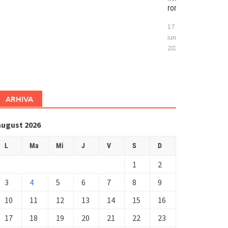
românesc
17
iunie
2026
ARHIVA
august 2026
L
Ma
Mi
J
V
S
D
1
2
3
4
5
6
7
8
9
10
11
12
13
14
15
16
17
18
19
20
21
22
23