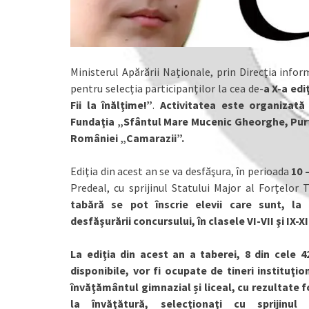
Ministerul Apărării Naţionale, prin Direcţia inform
pentru selecţia participanţilor la cea de-
a X-a edi
Fii la înălţime!”
.
Activitatea este organizată 
Fundaţia „Sfântul Mare Mucenic Gheorghe, Purtă
României „Camarazii”.
Ediţia din acest an se va desfăşura, în perioada
10 –
Predeal, cu sprijinul Statului Major al Forţelor 
tabără se pot înscrie elevii care sunt, l
desfăşurării concursului, în clasele VI-VII şi IX-XI
La ediţia din acest an a taberei, 8 din cele 4
disponibile, vor fi ocupate de tineri instituţion
învăţământul gimnazial și liceal, cu rezultate 
la învăţătură, selecţionaţi cu sprijinul A