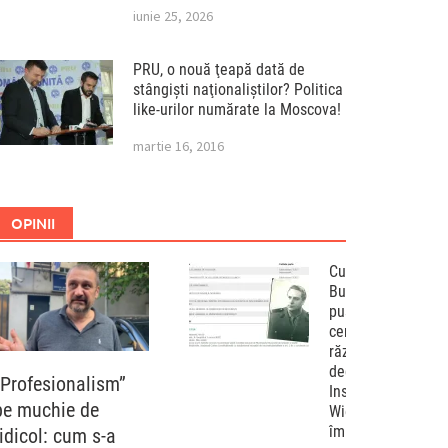
iunie 25, 2026
PRU, o nouă ţeapă dată de
stângişti naţionaliştilor? Politica
like-urilor numărate la Moscova!
martie 16, 2016
OPINII
Curtea de Apel
București a
pus capac
cenzurii
războiului
declarat de
„Profesionalism”
Institutul „Elie
pe muchie de
Wiesel”
împotriva
ridicol: cum s-a