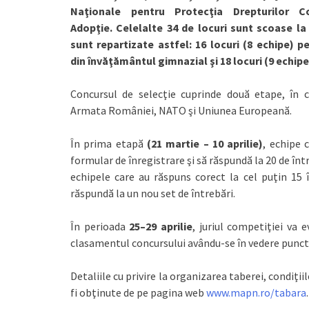
Naţionale pentru Protecţia Drepturilor Co
Adopţie. Celelalte 34 de locuri sunt scoase la
sunt repartizate astfel: 16 locuri (8 echipe) pe
din învăţământul gimnazial şi 18 locuri (9 echipe
Concursul de selecţie cuprinde două etape, în c
Armata României, NATO şi Uniunea Europeană.
În prima etapă
(21 martie – 10 aprilie)
, echipe 
formular de înregistrare şi să răspundă la 20 de înt
echipele care au răspuns corect la cel puţin 15 
răspundă la un nou set de întrebări.
În perioada
25–29 aprilie
, juriul competiţiei va 
clasamentul concursului avându-se în vedere punct
Detaliile cu privire la organizarea taberei, condiţii
fi obţinute de pe pagina web
www.mapn.ro/tabara
.