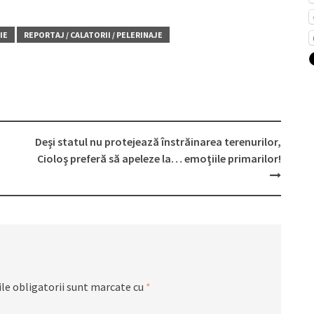
IE
REPORTAJ / CALATORII / PELERINAJE
Deşi statul nu protejează înstrăinarea terenurilor,
Cioloş preferă să apeleze la… emoţiile primarilor!
le obligatorii sunt marcate cu
*