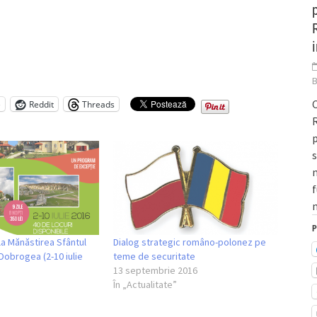
C
e
Reddit
Threads
R
p
m
f
m
P
la Mănăstirea Sfântul
Dialog strategic româno-polonez pe
 Dobrogea (2-10 iulie
teme de securitate
13 septembrie 2016
În „Actualitate”