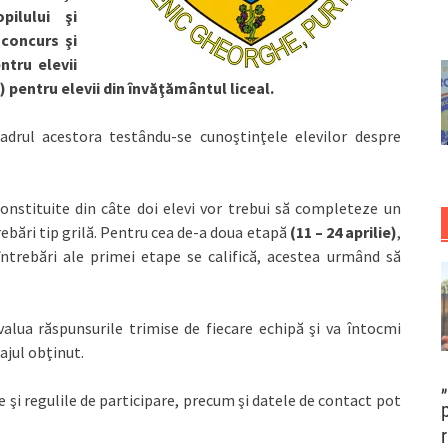
pilului şi
 concurs şi
ntru elevii
) pentru elevii din învăţământul liceal.
adrul acestora testându-se cunoştinţele elevilor despre
constituite din câte doi elevi vor trebui să completeze un
rebări tip grilă. Pentru cea de-a doua etapă
(11 – 24 aprilie)
,
întrebări ale primei etape se califică, acestea urmând să
evalua răspunsurile trimise de fiecare echipă şi va întocmi
ajul obţinut.
le şi regulile de participare, precum şi datele de contact pot