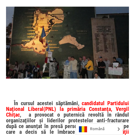
În cursul acestei săptămâni,
candidatul Partidului
Naţional Liberal(PNL) la primăria Constanţa, Vergil
Chiţac
, a provocat o puternică revoltă în rândul
organizaţiilor şi liderilor protestelor anti-fracturare
după ce anunţat în presă persoanele controversate pe
Română
care a decis să le îmbrace în haina… „
societăţii