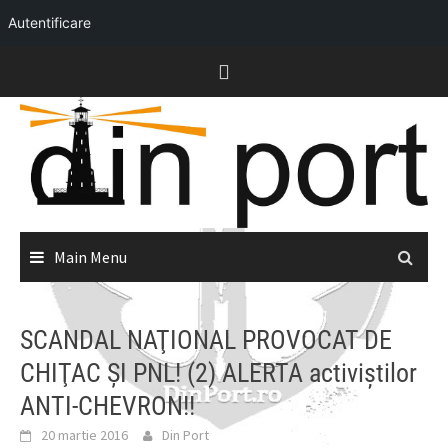
Autentificare
Skip
to
content
Main Menu
SCANDAL NAŢIONAL PROVOCAT DE
CHIŢAC ŞI PNL! (2) ALERTA activiştilor
ANTI-CHEVRON!!
20 martie 2016
Din Port