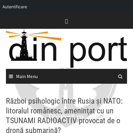
Autentificare
Skip
to
content
Main Menu
Război psihologic între Rusia şi NATO:
litoralul românesc, ameninţat cu un
TSUNAMI RADIOACTIV provocat de o
dronă submarină?