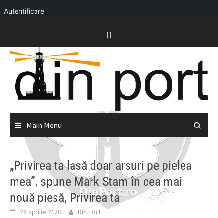
Autentificare
Skip
to
content
Main Menu
„Privirea ta lasă doar arsuri pe pielea
mea”, spune Mark Stam în cea mai
nouă piesă, Privirea ta
28 aprilie 2020
Din Port