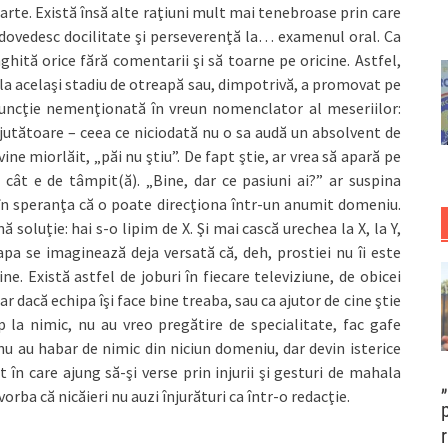
arte. Există însă alte raţiuni mult mai tenebroase prin care
: dovedesc docilitate şi perseverenţă la… examenul oral. Ca
ghită orice fără comentarii şi să toarne pe oricine. Astfel,
 la acelaşi stadiu de otreapă sau, dimpotrivă, a promovat pe
funcţie nemenţionată în vreun nomenclator al meseriilor:
 ajutătoare – ceea ce niciodată nu o sa audă un absolvent de
vine miorlăit, „păi nu ştiu”. De fapt ştie, ar vrea să apară pe
 cât e de tâmpit(ă). „Bine, dar ce pasiuni ai?” ar suspina
în speranţa că o poate direcţiona într-un anumit domeniu.
 soluţie: hai s-o lipim de X. Şi mai cască urechea la X, la Y,
eapa se imaginează deja versată că, deh, prostiei nu îi este
e. Există astfel de joburi în fiecare televiziune, de obicei
 dacă echipa îşi face bine treaba, sau ca ajutor de cine ştie
 la nimic, nu au vreo pregătire de specialitate, fac gafe
au habar de nimic din niciun domeniu, dar devin isterice
n care ajung să-şi verse prin injurii şi gesturi de mahala
orba că nicăieri nu auzi înjurături ca într-o redacţie.