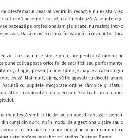
 de blestematul ceas al venirii în redacţie nu exista vreo
tr-o formă nesemnificativă, o alimentează. A se înţelege:
iv se bazează pe profesionalism şi unitate, nu rezistă într-o
 pe ceas. Dacă rezistă o lună, înseamnă că ceva pute. Dacă
ecizie. La stat nu se simte prea tare pentru că nimeni nu
e pune coliva peste orice fel de sacrificii sau performanţe.
ndiferenţi. Logic, prezenţa unei zdrenţe inapte a cărei singur
 motivează. Mai mult, ajung să fie agasaţi cu discuţii aiurea
ivă. Ascultă cu pupilele micşorate ordine tâmpite şi sfaturi
lităţile cu maimuţăreala la ecuson. Scad calitatea muncii
itului.
nu manifestă simț critic dar au un apetit fantastic pentru
din cur şi din buric, nu în modul de a gestiona o ştire sau o
zorului, citim ziare de mare tiraj şi ne aducem aminte cu
upincuriste inofensive cu boticul strâns, în etapa Bambi…