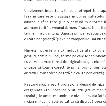
Un element important: limbajul otrepei. În etap
faza în care este drăgălaşă în opinia sufletelor
adorabilă când tace şi ia o postură muciformă lăs
asumare tacită a vreunui demers. Practic, fraierii a
termen mediu şi lung. După ce prinde redacţia de c
cu câtă nonşalanţă îşi exhibă tâmpeniile. Dar nu est
Mimetsimul este o altă metodă derutantă cu ajuto
gesturi, atitudini, idei, forme pe care le şablonează
nu vei vedea vreo formă de originalitate,… nici măca
pricepe să toarne corect, le prinzi prin birouri s
discuţii. Devin scârbe pe faţă din cauza perversităţi
Neavând niciun resort profesional depind de mizeri
exagerează etc. Intervine o situaţie gravă: mani
treabă şi le amintesc unde le e nivelul. Invidia faţă
niciun mijloc nu este evitat ca să distrugă ceea c