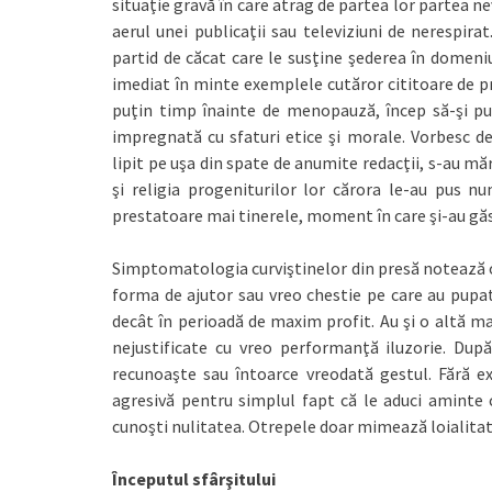
situaţie gravă în care atrag de partea lor partea nev
aerul unei publicaţii sau televiziuni de nerespir
partid de căcat care le susţine şederea în domeniul
imediat în minte exemplele cutăror cititoare de pr
puţin timp înainte de menopauză, încep să-şi p
impregnată cu sfaturi etice şi morale. Vorbesc de
lipit pe uşa din spate de anumite redacţii, s-au mă
şi religia progeniturilor lor cărora le-au pus 
prestatoare mai tinerele, moment în care şi-au găsit
Simptomatologia curviştinelor din presă notează 
forma de ajutor sau vreo chestie pe care au pupat
decât în perioadă de maxim profit. Au şi o altă ma
nejustificate cu vreo performanţă iluzorie. După
recunoaşte sau întoarce vreodată gestul. Fără e
agresivă pentru simplul fapt că le aduci aminte c
cunoşti nulitatea. Otrepele doar mimează loialitat
Începutul sfârşitului