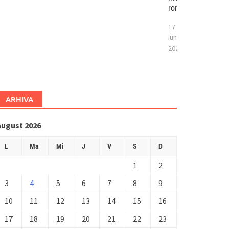
românesc
17
iunie
2026
ARHIVA
august 2026
L
Ma
Mi
J
V
S
D
1
2
3
4
5
6
7
8
9
10
11
12
13
14
15
16
17
18
19
20
21
22
23