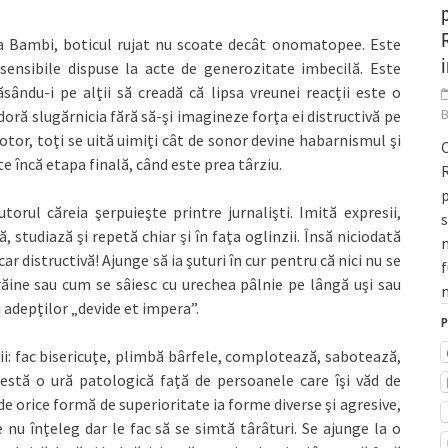
a Bambi, boticul rujat nu scoate decât onomatopee. Este
 sensibile dispuse la acte de generozitate imbecilă. Este
ându-i pe alţii să creadă că lipsa vreunei reacţii este o
doră slugărnicia fără să-şi imagineze forţa ei distructivă pe
otor, toţi se uită uimiţi cât de sonor devine habarnismul şi
C
e încă etapa finală, când este prea târziu.
R
p
rul căreia şerpuieşte printre jurnalişti. Imită expresii,
, studiază şi repetă chiar şi în faţa oglinzii. Însă niciodată
m
r distructivă! Ajunge să ia şuturi în cur pentru că nici nu se
f
trăine sau cum se sâiesc cu urechea pâlnie pe lângă uşi sau
m
i adepţilor „devide et impera”.
P
i: fac bisericuţe, plimbă bârfele, complotează, sabotează,
festă o ură patologică faţă de persoanele care îşi văd de
 de orice formă de superioritate ia forme diverse şi agresive,
e nu înţeleg dar le fac să se simtă târâturi. Se ajunge la o