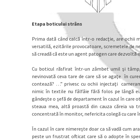
Etapa boticului strâns
Prima dată când calcă într-o redacţie, are ochii m
versatilă, ezitările provocatoare, scremetele de n
să creadă că este un agent patogen care dezvoltă
Cu boticul răsfirat într-un zâmbet umil şi tâmp
nevinovată ceva tare de care să se agaţe în curent
contează? …” privesc cu ochii injectaţi camerama
nimic în textile nu fâlfâie fără folos pe lângă e
gândeşte o şefă de departament în cazul în care otre
steaua mea, altă proastă din cauza căreia va tr
concentrată în monitor, nefericita colegă cu care 
În cazul în care nimereşte doar ca să vadă cum ara
peste un frustrat ofticat care să o adopte în spe