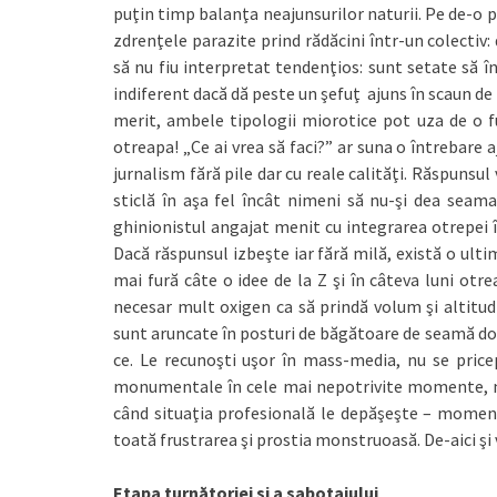
puţin timp balanţa neajunsurilor naturii. Pe de-o p
zdrenţele parazite prind rădăcini într-un colectiv
să nu fiu interpretat tendenţios: sunt setate să în
indiferent dacă dă peste un şefuţ ajuns în scaun de
merit, ambele tipologii miorotice pot uza de o 
otreapa! „Ce ai vrea să faci?” ar suna o întrebare
jurnalism fără pile dar cu reale calităţi. Răspunsul 
sticlă în aşa fel încât nimeni să nu-şi dea seama
ghinionistul angajat menit cu integrarea otrepei 
Dacă răspunsul izbeşte iar fără milă, există o ultimă
mai fură câte o idee de la Z şi în câteva luni otr
necesar mult oxigen ca să prindă volum şi altitudin
sunt aruncate în posturi de băgătoare de seamă doar
ce. Le recunoşti uşor în mass-media, nu se pricep
monumentale în cele mai nepotrivite momente, nu 
când situaţia profesională le depăşeşte – moment î
toată frustrarea şi prostia monstruoasă. De-aici şi v
Etapa turnătoriei şi a sabotajului