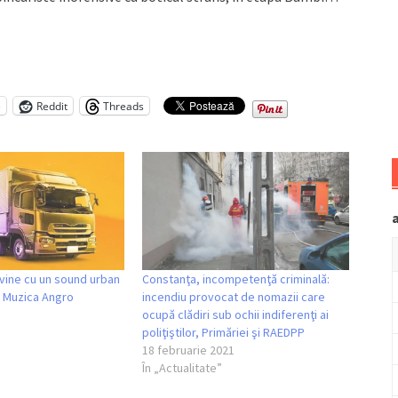
e
Reddit
Threads
vine cu un sound urban
Constanţa, incompetenţă criminală:
, Muzica Angro
incendiu provocat de nomazii care
ocupă clădiri sub ochii indiferenţi ai
poliţiştilor, Primăriei şi RAEDPP
18 februarie 2021
În „Actualitate”