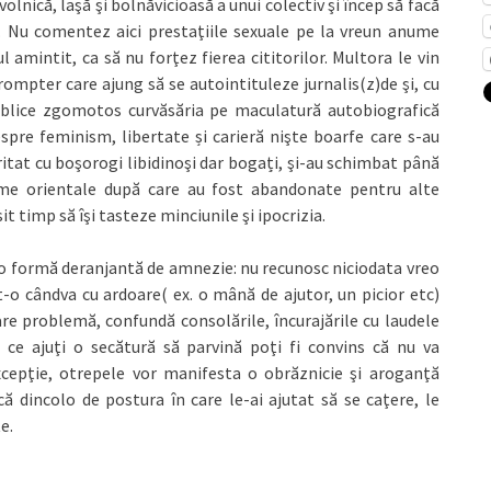
olnică, laşă şi bolnăvicioasă a unui colectiv şi încep să facă
at. Nu comentez aici prestaţiile sexuale pe la vreun anume
 amintit, ca să nu forţez fierea cititorilor. Multora le vin
ompter care ajung să se autointituleze jurnalis(z)de şi, cu
ublice zgomotos curvăsăria pe maculatură autobiografică
spre feminism, libertate și carieră nişte boarfe care s-au
ritat cu boşorogi libidinoşi dar bogați, şi-au schimbat până
nume orientale după care au fost abandonate pentru alte
 timp să îşi tasteze minciunile şi ipocrizia.
o formă deranjantă de amnezie: nu recunosc niciodata vreo
-o cândva cu ardoare( ex. o mână de ajutor, un picior etc)
re problemă, confundă consolările, încurajările cu laudele
 ce ajuţi o secătură să parvină poţi fi convins că nu va
xcepţie, otrepele vor manifesta o obrăznicie şi aroganţă
ă dincolo de postura în care le-ai ajutat să se caţere, le
e.