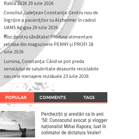
Rabla 2026
29 iulie 2026
Consiliul Județean Constanța: Centru nou de
îngrijire a pacienților cu Alzheimer în cadrul
UAMS Agigea
29 iulie 2026
Risc pentru sănătate! Produse alimentare
retrase din magazinele PENNY și PROFI
28
iulie 2026
Lumina, Constanța: Când se pot preda
serviciului de salubritate deșeurile reciclabile
sau cele menajere reziduale
23 iulie 2026
POPULAR
COMMENTS
TAGS
Percheziții și arestări ca în anii
’50: Cunoscutul avocat și vlogger
naționalist Mihai Rapcea, luat în
colimator de dictatura Vexler!