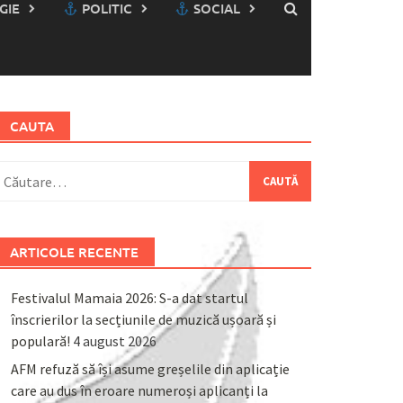
GIE
POLITIC
SOCIAL
CAUTA
aută
upă:
ARTICOLE RECENTE
Festivalul Mamaia 2026: S-a dat startul
înscrierilor la secțiunile de muzică ușoară și
populară!
4 august 2026
AFM refuză să își asume greșelile din aplicație
care au dus în eroare numeroși aplicanți la