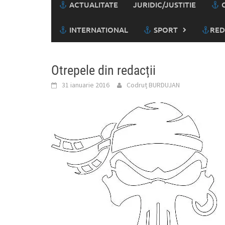
ACTUALITATE
JURIDIC/JUSTITIE
C
INTERNATIONAL
SPORT
RED
Otrepele din redacții
31 ianuarie 2016
Codruț BURDUJAN