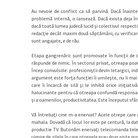
Au nevoie de conflict ca să parvină. Dacă înainte
problemă internă, o lansează. Dacă exista deja în
dacă toată lumea judecă lucid şi colectivul respect
redacţie decât maxim două săptămâni, cu verificare
sunt angajate, e de rău.
Etapa gangrenării: sunt promovate în funcţii de d
răspunde de nimic. În sectorul privat, otreapa poat
Încep convulsiile: profesioniştii devin letargici, i
argument este forţa funcţiei îi umileşte, nu îi mai
care îi încarcă de silă şi le inhibă orice iniţiat
halucinante pentru că otreapa confundă responsabi
şi a oamenilor, productivitatea. Este începutul sfârş
Vă întrebaţi cine m-a enervat? Acele otrepe care 
mahala. Dovadă că locul lor este pe centură, la dat 
productie TV. Butonăm enervaţi telecomanda televi
uimire de zilele în care otrepele erau doar nişte p