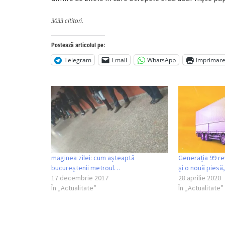
3033 cititori.
Postează articolul pe:
Telegram
Email
WhatsApp
Imprimar
maginea zilei: cum așteaptă
Generația 99 re
bucureștenii metroul…
și o nouă piesă
17 decembrie 2017
28 aprilie 2020
În „Actualitate”
În „Actualitate”