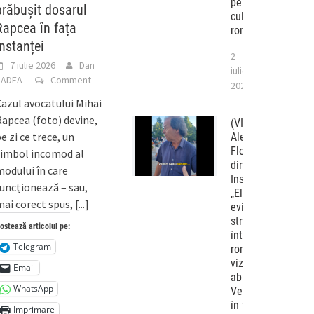
personalităților
prăbușit dosarul
culturii
Rapcea în fața
românești
instanței
2
7 iulie 2026
Dan
iulie
BADEA
Comment
2026
azul avocatului Mihai
apcea (foto) devine,
(VIDEO)
e zi ce trece, un
Alexandru
Florian,
simbol incomod al
directorul
odului în care
Institutului
uncționează – sau,
„Elie Wiesel”,
ai corect spus,
[...]
evită pe
stradă
ostează articolul pe:
întrebările
Telegram
românlor
vizați de
Email
abuziva lege
WhatsApp
Vexler chiar
în timp ce
Imprimare