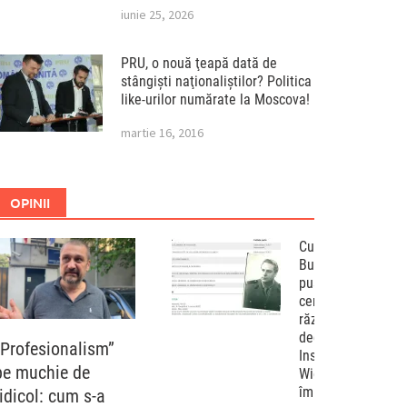
iunie 25, 2026
PRU, o nouă ţeapă dată de
stângişti naţionaliştilor? Politica
like-urilor numărate la Moscova!
martie 16, 2016
OPINII
Curtea de Apel
București a
pus capac
cenzurii
războiului
declarat de
„Profesionalism”
Institutul „Elie
pe muchie de
Wiesel”
împotriva
ridicol: cum s-a