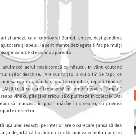
ari şi umezi, ca ai caprioarei Bambi. Unisex, deşi gândirea
eajutorare şi apelul la sentimente dezlegate îi fac pe mulţi
 misoginismul. Este doar o aparenţă…
, adulmecă aerul neajutorată cu năsucul în vânt căutând
ul uşilor deschise. „Are cur mişto, a cui o fi? De fapt, ce
nii sau şoferii, dându-şi coate complice, regulă fiind că
i. „Altă tută cu care trebuie să-mi omor nervii şi timpul”
apa vine cu pile şi va trebui să o planteze în colectiv. „Vai
ebui să muncesc în plus” mârâie în sinea ei, cu privirea
împarte un sector.
tă uşa unei redacţii pe interior are o oarecare şansă să dea
ranţa deşartă că hotărârea cordăciunii va echilibra pentru