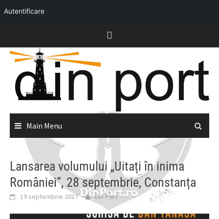
Autentificare
Skip
to
content
Main Menu
Lansarea volumului „Uitați în inima
României”, 28 septembrie, Constanța
19 septembrie 2017
Din Port