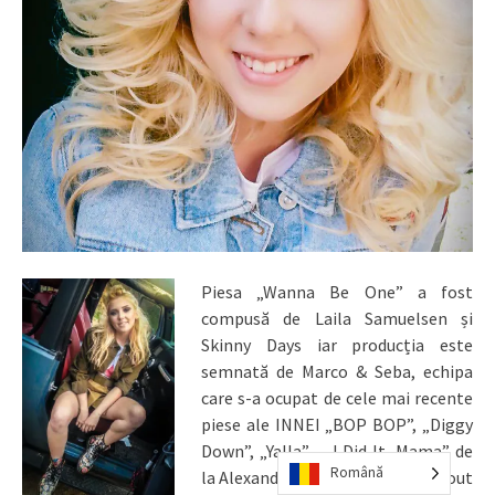
Piesa „Wanna Be One” a fost
compusă de Laila Samuelsen și
Skinny Days iar producția este
semnată de Marco & Seba, echipa
care s-a ocupat de cele mai recente
piese ale INNEI „BOP BOP”, „Diggy
Down”, „Yalla” , „I Did It, Mama” de
Română
la Alexandra Stan sau „Dream About