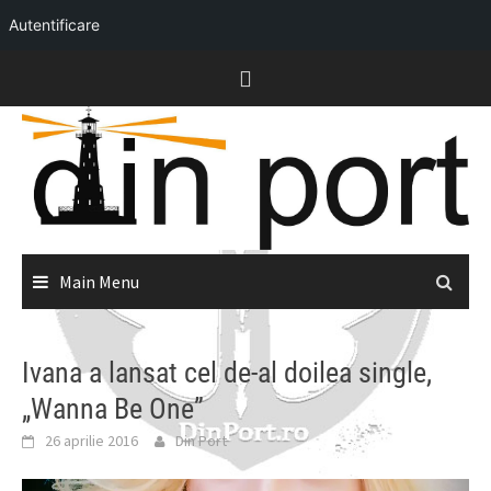
Autentificare
Skip
to
content
Main Menu
Ivana a lansat cel de-al doilea single,
„Wanna Be One”
26 aprilie 2016
Din Port