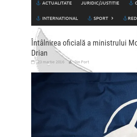
ACTUALITATE
JURIDIC/JUSTITIE
C
INTERNATIONAL
SPORT
RED
Întâlnirea oficială a ministrului
Drian
23 martie 2016
Din Port