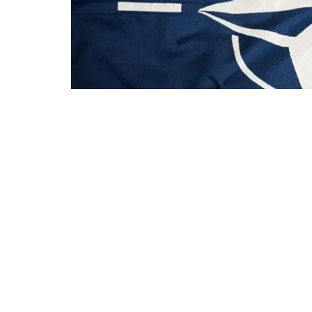
În debutul vizitei oficiale efectuate în Fra
naționale, Mihnea Motoc, a avut o întâlnire b
cursul discuţiilor, ambele părţi au subliniat ne
apărării, prin dezvoltarea şi permanentizarea
domeniile instruirii, exerciţiilor comune şi al pa
În contextul abordării evoluţiilor recente din mediu
subliniat necesitatea consolidării sistemelor de ap