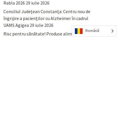
Rabla 2026
29 iulie 2026
Consiliul Județean Constanța: Centru nou de
îngrijire a pacienților cu Alzheimer în cadrul
UAMS Agigea
29 iulie 2026
Română
Risc pentru sănătate! Produse alimentare
retrase din magazinele PENNY și PROFI
28
iulie 2026
Lumina, Constanța: Când se pot preda
serviciului de salubritate deșeurile reciclabile
sau cele menajere reziduale
23 iulie 2026
POPULAR
COMMENTS
TAGS
Percheziții și arestări ca în anii
’50: Cunoscutul avocat și vlogger
naționalist Mihai Rapcea, luat în
colimator de dictatura Vexler!