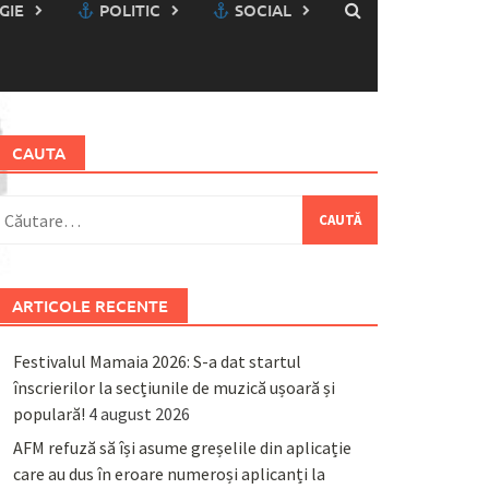
GIE
POLITIC
SOCIAL
CAUTA
aută
upă:
ARTICOLE RECENTE
Festivalul Mamaia 2026: S-a dat startul
înscrierilor la secțiunile de muzică ușoară și
populară!
4 august 2026
AFM refuză să își asume greșelile din aplicație
care au dus în eroare numeroși aplicanți la