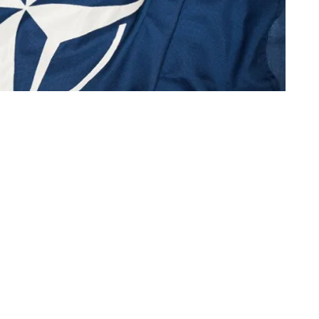
nţa, miercuri, 23 martie, ministrul român al apărării
ilaterală cu omologul francez, Jean-Yves le Drian. În
cesitatea consolidării cooperării bilaterale în domeniul
 dialogului strategic, intensificarea activităţilor în
rticipării la misiuni sub egida NATO şi UE.
l regional şi internaţional de securitate, cei doi miniştri au
ărare şi securitate, a intensificării proceselor de adaptare