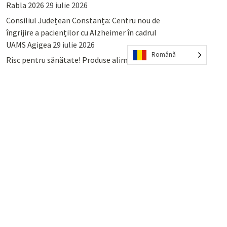
Rabla 2026
29 iulie 2026
Consiliul Județean Constanța: Centru nou de
îngrijire a pacienților cu Alzheimer în cadrul
UAMS Agigea
29 iulie 2026
Română
Risc pentru sănătate! Produse alimentare
retrase din magazinele PENNY și PROFI
28
iulie 2026
Lumina, Constanța: Când se pot preda
serviciului de salubritate deșeurile reciclabile
sau cele menajere reziduale
23 iulie 2026
POPULAR
COMMENTS
TAGS
Percheziții și arestări ca în anii
’50: Cunoscutul avocat și vlogger
naționalist Mihai Rapcea, luat în
colimator de dictatura Vexler!