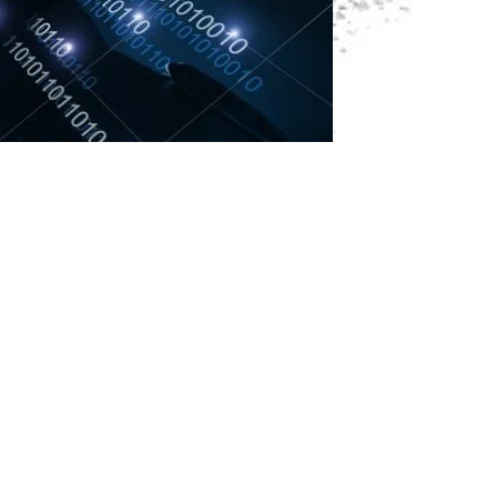
ndamentul Apărării Cibernetice, structură subordonată
e gral. bg. Costică Postolache. În condițiile în care
in ce în ce mai diversificate, mai des întâlnite și cu impact
 multe state investesc în capabilități cibernetice, la nivelul
sitatea constituirii unei structuri specializate care să
e la Varșovia, ca spațiul cibernetic să devină mediu
ură apărută în urma evoluției regionale în domeniul