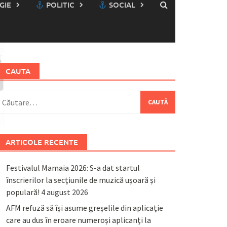
GIE
POLITIC
SOCIAL
CAUTA
aută
upă:
ARTICOLE RECENTE
Festivalul Mamaia 2026: S-a dat startul
înscrierilor la secțiunile de muzică ușoară și
populară!
4 august 2026
AFM refuză să își asume greșelile din aplicație
care au dus în eroare numeroși aplicanți la