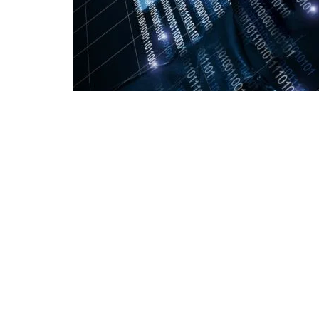
Începând cu 1 decembrie 2018 se înființează Coma
Statului Major al Apărării, comanda fiind asigurată d
confruntările cibernetice în domeniul militar sunt d
similar capabilităților de luptă clasice, iar tot mai
structurii de forte a Armatei României a apărut nece
gestioneze acest tip de amenințări.
În anul 2016 NATO stabilea, în cadrul Summit-ului d
operational.
”Comandamentul Apărării Cibernetice este o struct