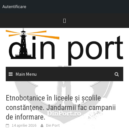
Autentificare
Skip
to
content
Main Menu
Etnobotanice în liceele şi şcolile
constănţene. Jandarmii fac campanii
de informare.
14 aprilie 2016
Din Port