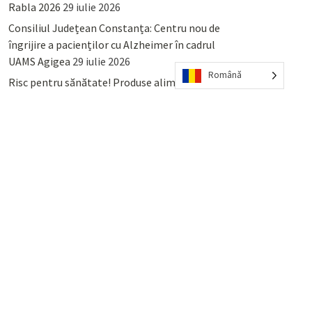
Rabla 2026
29 iulie 2026
Consiliul Județean Constanța: Centru nou de
îngrijire a pacienților cu Alzheimer în cadrul
UAMS Agigea
29 iulie 2026
Română
Risc pentru sănătate! Produse alimentare
retrase din magazinele PENNY și PROFI
28
iulie 2026
Lumina, Constanța: Când se pot preda
serviciului de salubritate deșeurile reciclabile
sau cele menajere reziduale
23 iulie 2026
POPULAR
COMMENTS
TAGS
Percheziții și arestări ca în anii
’50: Cunoscutul avocat și vlogger
naționalist Mihai Rapcea, luat în
colimator de dictatura Vexler!