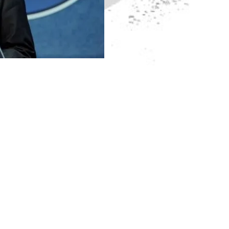
 pentru începerea urmăririi penale a lui Gabriel Oprea,
u o nouă faptă, respectiv ucidere din culpă în dosarul
ionale, procurorul șef al DNA a transmis procurorului general
tru formularea cererii de efectuare a urmăririi penale față de
ru Securitate Națională și ministru al Afacerilor Interne, în
 culpă, în perioada în care a deținut funcția ministerială
„,
dan Gigină făcea parte dintr-un dispozitiv de însoțire al
 Brigada de Poliție Rutieră din cadrul DGPMB, era format dintr-
 format dintr-un ofițer și un agent de poliție aflați într-un