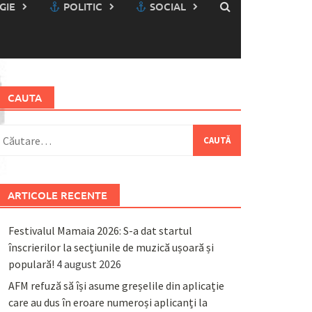
GIE
POLITIC
SOCIAL
CAUTA
aută
upă:
ARTICOLE RECENTE
Festivalul Mamaia 2026: S-a dat startul
înscrierilor la secțiunile de muzică ușoară și
populară!
4 august 2026
AFM refuză să își asume greșelile din aplicație
care au dus în eroare numeroși aplicanți la