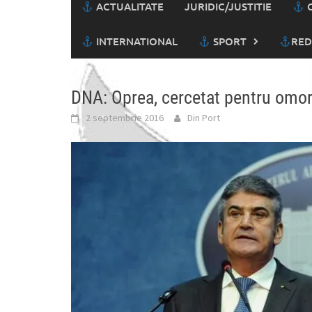
ACTUALITATE
JURIDIC/JUSTITIE
C
INTERNATIONAL
SPORT
RED
DNA: Oprea, cercetat pentru omor
2 septembrie 2016
Din Port