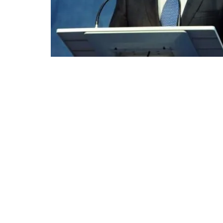
Laura Codruța Kovesi, cere sesizarea Senatului
fost vicepremier și ministru de Interne, pentr
privind moartea polițistului Bogdan Gigină.
„
În conformitate cu prevederile legale și constituț
referatul cauzei, în vederea sesizării Senatului, pen
Gabriel Oprea, senator, fost viceprim-ministru pent
legătură cu săvârșirea infracțiunii de ucidere din
menționează DNA.
„
La momentul producerii accidentului, victima Bog
ministrului Oprea. Acest dispozitiv, asigurat de către
un motociclist rutier (victima Gigină) și un echipaj