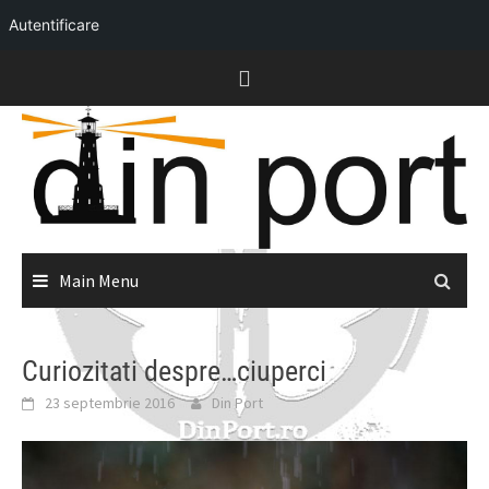
Autentificare
Skip
to
content
Main Menu
Curiozitati despre…ciuperci
23 septembrie 2016
Din Port