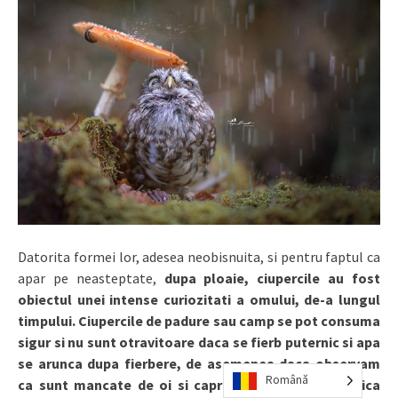
Datorita formei lor, adesea neobisnuita, si pentru faptul ca
apar pe neasteptate,
dupa ploaie, ciupercile au fost
obiectul unei intense curiozitati a omului, de-a lungul
timpului. Ciupercile de padure sau camp se pot consuma
sigur si nu sunt otravitoare daca se fierb puternic si apa
se arunca dupa fierbere, de asemenea daca observam
Română
ca sunt mancate de oi si capre. Ciupercile se verifica