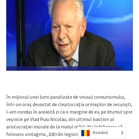
În mijlocul unei lumi paralizate de virusul comunismului,
într-un oraş devastat de cleptocraţia urmaşilor de securişti,
l-am condus în această zi ca o margine de ev, pe drumul spre
veşnicie pe Vlad Puiu Nicolau, din ultimul bastion al
aristocraţiei morale de la malul mării. Nu îndrăznesc să
Română
folosesc sintagma „bătrân legionar” pentru că, asemeni