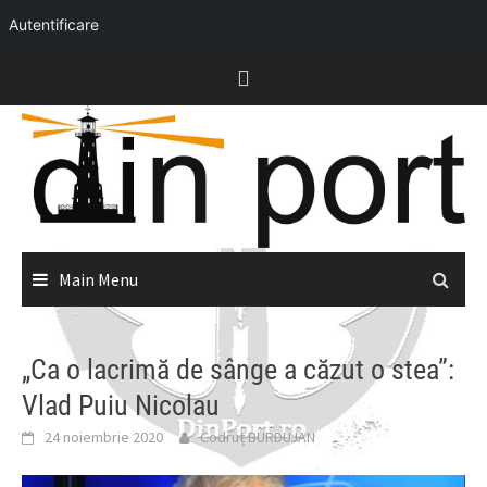
Autentificare
Skip
to
content
Main Menu
„Ca o lacrimă de sânge a căzut o stea”:
Vlad Puiu Nicolau
24 noiembrie 2020
Codruț BURDUJAN