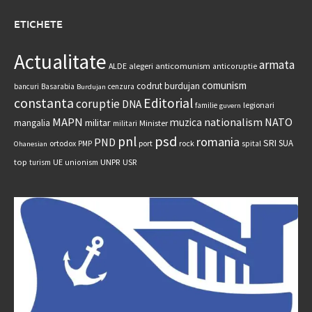
ETICHETE
Actualitate
armata
anticomunism
ALDE
alegeri
anticoruptie
comunism
codrut burdujan
bancuri
Basarabia
cenzura
Burdujan
constanta
Editorial
coruptie
DNA
legionari
familie
guvern
MAPN
nationalism
NATO
muzica
militar
mangalia
Minister
militari
psd
pnl
romania
PND
SRI
SUA
ortodox
port
rock
PMP
spital
Ohanesian
UNPR
top
UE
USR
turism
unionism