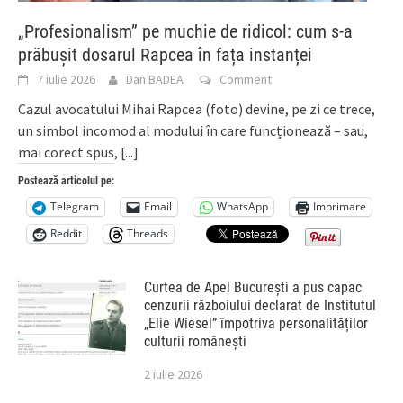
„Profesionalism” pe muchie de ridicol: cum s-a
prăbușit dosarul Rapcea în fața instanței
7 iulie 2026
Dan BADEA
Comment
Cazul avocatului Mihai Rapcea (foto) devine, pe zi ce trece,
un simbol incomod al modului în care funcționează – sau,
mai corect spus,
[...]
Postează articolul pe:
Telegram
Email
WhatsApp
Imprimare
Reddit
Threads
Curtea de Apel București a pus capac
cenzurii războiului declarat de Institutul
„Elie Wiesel” împotriva personalităților
culturii românești
2 iulie 2026