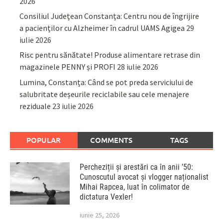
2026
Consiliul Județean Constanța: Centru nou de îngrijire
a pacienților cu Alzheimer în cadrul UAMS Agigea
29
iulie 2026
Risc pentru sănătate! Produse alimentare retrase din
magazinele PENNY și PROFI
28 iulie 2026
Lumina, Constanța: Când se pot preda serviciului de
salubritate deșeurile reciclabile sau cele menajere
reziduale
23 iulie 2026
POPULAR
COMMENTS
TAGS
Percheziții și arestări ca în anii ’50:
Cunoscutul avocat și vlogger naționalist
Mihai Rapcea, luat în colimator de
dictatura Vexler!
iunie 25, 2026