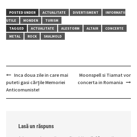
POSTED UNDER
ACTUALITATE
DIVERTISMENT
INFORMATII
UTILE
MONDEN
TURISM
TAGGED
ACTUALITATE
ALESTORM
ALTAIR
CONCERTE
METAL
ROCK
SKALMOLD
Post
Inca doua zile in care mai
Moonspell si Tiamat vor
navigation
puteti gasi cărțile Memoriei
concerta in Romania
Anticomuniste!
Lasă un răspuns