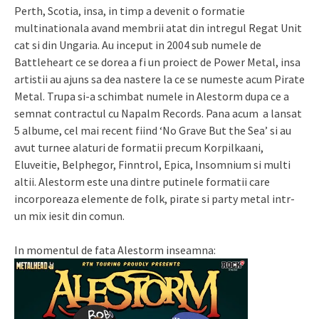
Perth, Scotia, insa, in timp a devenit o formatie
multinationala avand membrii atat din intregul Regat Unit
cat si din Ungaria. Au inceput in 2004 sub numele de
Battleheart ce se dorea a fi un proiect de Power Metal, insa
artistii au ajuns sa dea nastere la ce se numeste acum Pirate
Metal. Trupa si-a schimbat numele in Alestorm dupa ce a
semnat contractul cu Napalm Records. Pana acum a lansat
5 albume, cel mai recent fiind ‘No Grave But the Sea’ si au
avut turnee alaturi de formatii precum Korpilkaani,
Eluveitie, Belphegor, Finntrol, Epica, Insomnium si multi
altii. Alestorm este una dintre putinele formatii care
incorporeaza elemente de folk, pirate si party metal intr-
un mix iesit din comun.
In momentul de fata Alestorm inseamna: