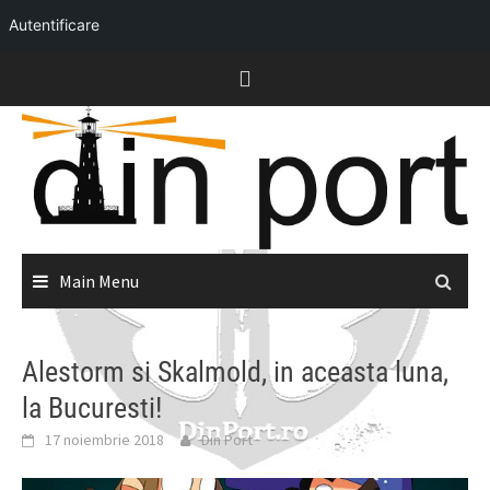
Autentificare
Skip
to
content
Main Menu
Alestorm si Skalmold, in aceasta luna,
la Bucuresti!
17 noiembrie 2018
Din Port