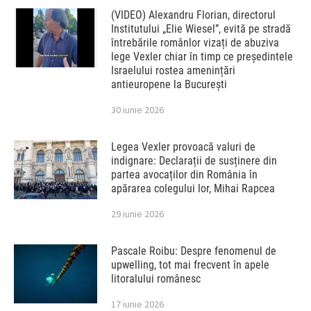
(VIDEO) Alexandru Florian, directorul
Institutului „Elie Wiesel”, evită pe stradă
întrebările românlor vizați de abuziva
lege Vexler chiar în timp ce președintele
Israelului rostea amenințări
antieuropene la București
30 iunie 2026
Legea Vexler provoacă valuri de
indignare: Declarații de susținere din
partea avocaților din România în
apărarea colegului lor, Mihai Rapcea
29 iunie 2026
Pascale Roibu: Despre fenomenul de
upwelling, tot mai frecvent în apele
litoralului românesc
17 iunie 2026