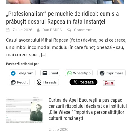
„Profesionalism” pe muchie de ridicol: cum s-a
prăbușit dosarul Rapcea în fața instanței
7 iulie 2026
Dan BADEA
Comment
Cazul avocatului Mihai Rapcea (foto) devine, pe zi ce trece,
un simbol incomod al modului în care funcționează – sau,
mai corect spus,
[...]
Postează articolul pe:
Telegram
Email
WhatsApp
Imprimare
Reddit
Threads
Curtea de Apel București a pus capac
cenzurii războiului declarat de Institutul
„Elie Wiesel” împotriva personalităților
culturii românești
2 iulie 2026