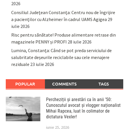
2026
Consiliul Județean Constanța: Centru nou de îngrijire
a pacienților cu Alzheimer în cadrul UAMS Agigea
29
iulie 2026
Risc pentru sănătate! Produse alimentare retrase din
magazinele PENNY și PROFI
28 iulie 2026
Lumina, Constanța: Când se pot preda serviciului de
salubritate deșeurile reciclabile sau cele menajere
reziduale
23 iulie 2026
POPULAR
COMMENTS
TAGS
Percheziții și arestări ca în anii ’50:
Cunoscutul avocat și vlogger naționalist
Mihai Rapcea, luat în colimator de
dictatura Vexler!
iunie 25, 2026