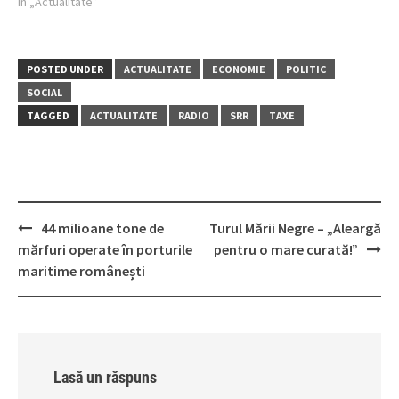
În „Actualitate”
POSTED UNDER
ACTUALITATE
ECONOMIE
POLITIC
SOCIAL
TAGGED
ACTUALITATE
RADIO
SRR
TAXE
Post
44 milioane tone de
Turul Mării Negre – „Aleargă
navigation
mărfuri operate în porturile
pentru o mare curată!”
maritime românești
Lasă un răspuns