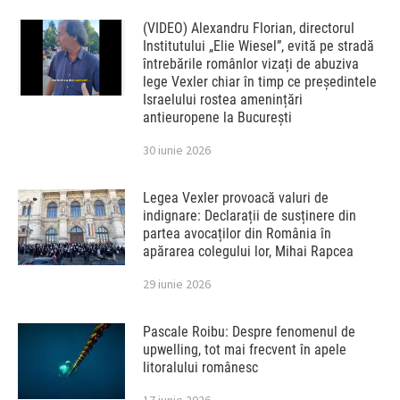
(VIDEO) Alexandru Florian, directorul
Institutului „Elie Wiesel”, evită pe stradă
întrebările românlor vizați de abuziva
lege Vexler chiar în timp ce președintele
Israelului rostea amenințări
antieuropene la București
30 iunie 2026
Legea Vexler provoacă valuri de
indignare: Declarații de susținere din
partea avocaților din România în
apărarea colegului lor, Mihai Rapcea
29 iunie 2026
Pascale Roibu: Despre fenomenul de
upwelling, tot mai frecvent în apele
litoralului românesc