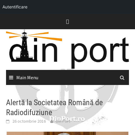
Autentificare
Skip
to
content
Main Menu
Alertă la Societatea Română de
Radiodifuziune
26 octombrie 2016
Din Port