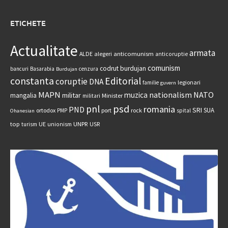
ETICHETE
Actualitate
armata
anticomunism
ALDE
alegeri
anticoruptie
comunism
codrut burdujan
bancuri
Basarabia
cenzura
Burdujan
constanta
Editorial
coruptie
DNA
legionari
familie
guvern
MAPN
nationalism
NATO
muzica
militar
mangalia
Minister
militari
psd
pnl
romania
PND
SRI
SUA
ortodox
port
rock
PMP
spital
Ohanesian
UNPR
top
UE
USR
turism
unionism