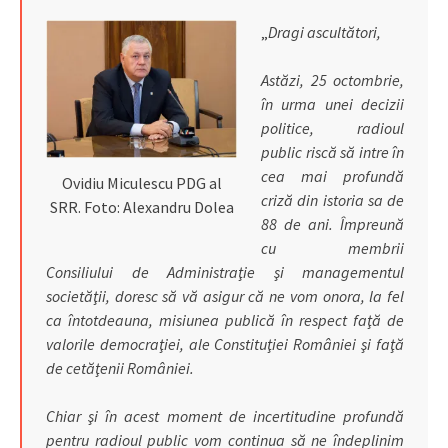
„
Dragi ascultători,
Astăzi, 25 octombrie,
în urma unei decizii
politice, radioul
public riscă să intre în
cea mai profundă
Ovidiu Miculescu PDG al
criză din istoria sa de
SRR. Foto: Alexandru Dolea
88 de ani. Împreună
cu membrii
Consiliului de Administraţie şi managementul
societăţii, doresc să vă asigur că ne vom onora, la fel
ca întotdeauna, misiunea publică în respect faţă de
valorile democraţiei, ale Constituţiei României şi faţă
de cetăţenii României.
Chiar şi în acest moment de incertitudine profundă
pentru radioul public vom continua să ne îndeplinim