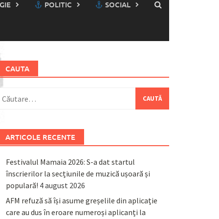
GIE
POLITIC
SOCIAL
CAUTA
aută
upă:
ARTICOLE RECENTE
Festivalul Mamaia 2026: S-a dat startul
înscrierilor la secțiunile de muzică ușoară și
populară!
4 august 2026
AFM refuză să își asume greșelile din aplicație
care au dus în eroare numeroși aplicanți la