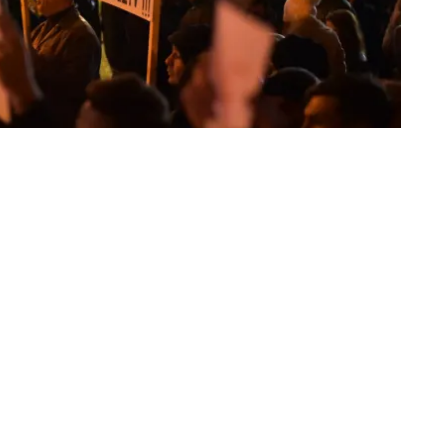
nanți au un comportament
 Sunt prădători autentici ai
 asupra vieții și sănătății
tut opri când au vrut să-și
ociat cu minciuna și dorința
etele lor care se află la
 sub orice formă a banilor
ile lor, ci urmăresc cu
comunitățile umane, fiindcă