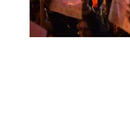
Constat cu mult regret că actualii noștri guver
specific haitelor de lupi față de propriul lor popor.
tuturor avuțiilor naționale, dar mai rău, chiar și
noastre, prădători pe care nimeni și nimic nu i-a pu
atingă țelul: înavuțirea rapidă prin jaf și hoție as
de dominație asupra întregului popor.
Aceste lichele de politicieni alături de marion
guvernarea țării, nu au urmărit numai acapararea
nemunciți, deoarece aceștia sunt deja în mâin
asiduitate obținerea puterii totale în stat și în 