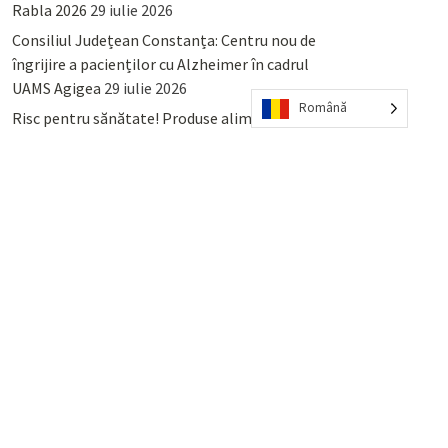
Rabla 2026
29 iulie 2026
Consiliul Județean Constanța: Centru nou de
îngrijire a pacienților cu Alzheimer în cadrul
UAMS Agigea
29 iulie 2026
Română
Risc pentru sănătate! Produse alimentare
retrase din magazinele PENNY și PROFI
28
iulie 2026
Lumina, Constanța: Când se pot preda
serviciului de salubritate deșeurile reciclabile
sau cele menajere reziduale
23 iulie 2026
POPULAR
COMMENTS
TAGS
Percheziții și arestări ca în anii
’50: Cunoscutul avocat și vlogger
naționalist Mihai Rapcea, luat în
colimator de dictatura Vexler!