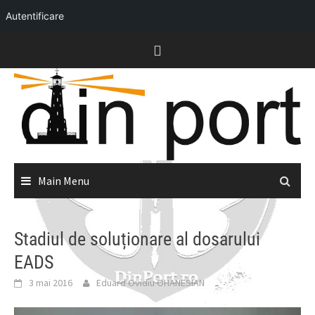
Autentificare
Skip
to
content
Main Menu
Stadiul de soluționare al dosarului
EADS
3 mai 2016
Eduard Ovidiu OHANESIAN