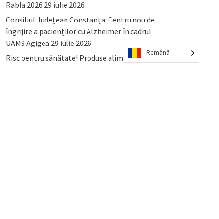
Rabla 2026
29 iulie 2026
Consiliul Județean Constanța: Centru nou de
îngrijire a pacienților cu Alzheimer în cadrul
UAMS Agigea
29 iulie 2026
Română
Risc pentru sănătate! Produse alimentare
retrase din magazinele PENNY și PROFI
28
iulie 2026
Lumina, Constanța: Când se pot preda
serviciului de salubritate deșeurile reciclabile
sau cele menajere reziduale
23 iulie 2026
POPULAR
COMMENTS
TAGS
Percheziții și arestări ca în anii
’50: Cunoscutul avocat și vlogger
naționalist Mihai Rapcea, luat în
colimator de dictatura Vexler!