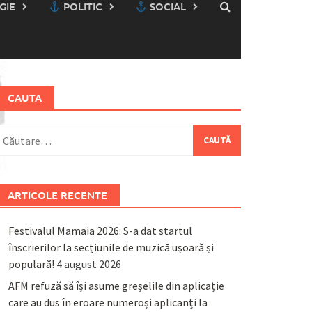
GIE
POLITIC
SOCIAL
CAUTA
aută
upă:
ARTICOLE RECENTE
Festivalul Mamaia 2026: S-a dat startul
înscrierilor la secțiunile de muzică ușoară și
populară!
4 august 2026
AFM refuză să își asume greșelile din aplicație
care au dus în eroare numeroși aplicanți la