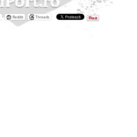
e
Reddit
Threads
le obligatorii sunt marcate cu
*