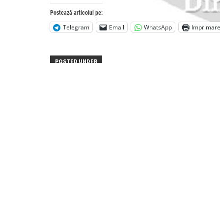
Postează articolul pe:
Telegram
Email
WhatsApp
Imprimar
POSTED UNDER
Post
dacian_ciolos_91897000
navigation
Lasă un răspuns
Adresa ta de email nu va fi publicată.
Câmpuri