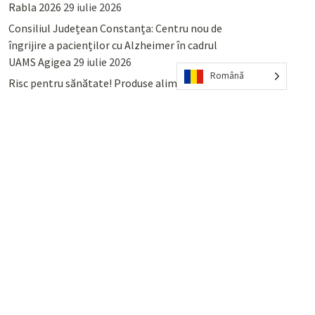
Rabla 2026
29 iulie 2026
Consiliul Județean Constanța: Centru nou de
îngrijire a pacienților cu Alzheimer în cadrul
UAMS Agigea
29 iulie 2026
Română
Risc pentru sănătate! Produse alimentare
retrase din magazinele PENNY și PROFI
28
iulie 2026
Lumina, Constanța: Când se pot preda
serviciului de salubritate deșeurile reciclabile
sau cele menajere reziduale
23 iulie 2026
POPULAR
COMMENTS
TAGS
Percheziții și arestări ca în anii
’50: Cunoscutul avocat și vlogger
naționalist Mihai Rapcea, luat în
colimator de dictatura Vexler!