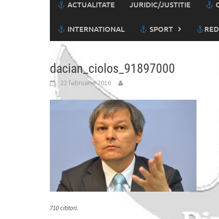
ACTUALITATE
JURIDIC/JUSTITIE
C
INTERNATIONAL
SPORT
RED
dacian_ciolos_91897000
22 februarie 2016
710 cititori.