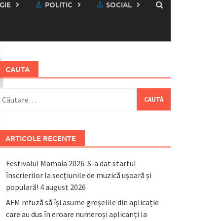
GIE
POLITIC
SOCIAL
CAUTA
aută
upă:
ARTICOLE RECENTE
Festivalul Mamaia 2026: S-a dat startul
înscrierilor la secțiunile de muzică ușoară și
populară!
4 august 2026
AFM refuză să își asume greșelile din aplicație
care au dus în eroare numeroși aplicanți la