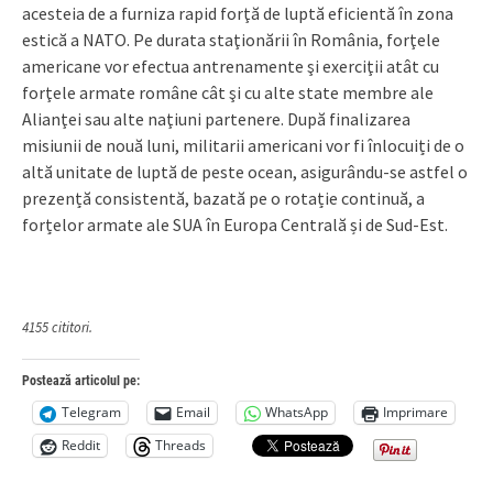
acesteia de a furniza rapid forţă de luptă eficientă în zona
estică a NATO. Pe durata staţionării în România, forţele
americane vor efectua antrenamente şi exerciţii atât cu
forţele armate române cât şi cu alte state membre ale
Alianţei sau alte naţiuni partenere. După finalizarea
misiunii de nouă luni, militarii americani vor fi înlocuiți de o
altă unitate de luptă de peste ocean, asigurându-se astfel o
prezență consistentă, bazată pe o rotație continuă, a
forțelor armate ale SUA în Europa Centrală și de Sud-Est.
4155 cititori.
Postează articolul pe:
Telegram
Email
WhatsApp
Imprimare
Reddit
Threads