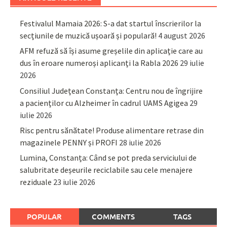
Festivalul Mamaia 2026: S-a dat startul înscrierilor la
secțiunile de muzică ușoară și populară!
4 august 2026
AFM refuză să își asume greșelile din aplicație care au
dus în eroare numeroși aplicanți la Rabla 2026
29 iulie
2026
Consiliul Județean Constanța: Centru nou de îngrijire
a pacienților cu Alzheimer în cadrul UAMS Agigea
29
iulie 2026
Risc pentru sănătate! Produse alimentare retrase din
magazinele PENNY și PROFI
28 iulie 2026
Lumina, Constanța: Când se pot preda serviciului de
salubritate deșeurile reciclabile sau cele menajere
reziduale
23 iulie 2026
POPULAR
COMMENTS
TAGS