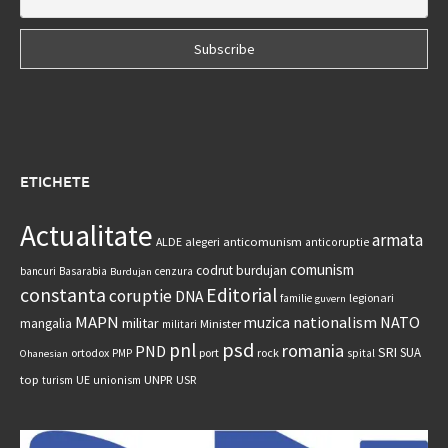
ETICHETE
Actualitate
armata
anticomunism
ALDE
alegeri
anticoruptie
comunism
codrut burdujan
bancuri
Basarabia
cenzura
Burdujan
constanta
Editorial
coruptie
DNA
legionari
familie
guvern
MAPN
nationalism
NATO
muzica
militar
mangalia
Minister
militari
psd
pnl
romania
PND
SRI
SUA
ortodox
port
rock
PMP
spital
Ohanesian
UNPR
top
UE
USR
turism
unionism