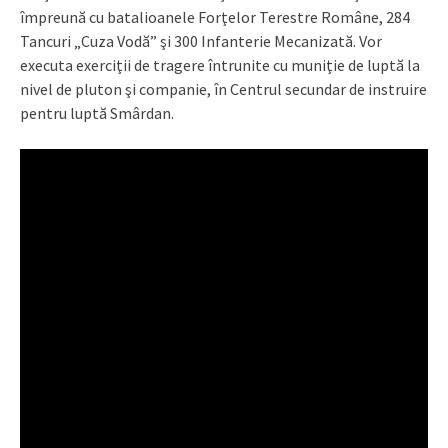
împreună cu batalioanele Forţelor Terestre Române, 284
Tancuri „Cuza Vodă” şi 300 Infanterie Mecanizată. Vor
executa exerciţii de tragere întrunite cu muniţie de luptă la
nivel de pluton şi companie, în Centrul secundar de instruire
pentru luptă Smârdan.