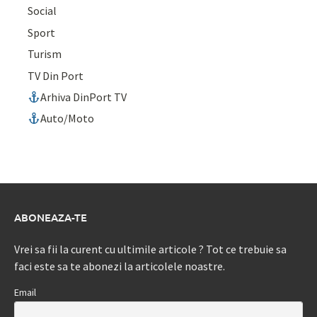
Social
Sport
Turism
TV Din Port
Arhiva DinPort TV
Auto/Moto
ABONEAZA-TE
Vrei sa fii la curent cu ultimile articole ? Tot ce trebuie sa
faci este sa te abonezi la articolele noastre.
Email