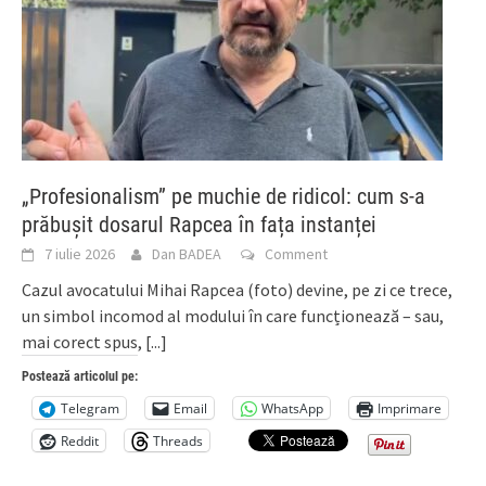
„Profesionalism” pe muchie de ridicol: cum s-a
prăbușit dosarul Rapcea în fața instanței
7 iulie 2026
Dan BADEA
Comment
Cazul avocatului Mihai Rapcea (foto) devine, pe zi ce trece,
un simbol incomod al modului în care funcționează – sau,
mai corect spus,
[...]
Postează articolul pe:
Telegram
Email
WhatsApp
Imprimare
Reddit
Threads