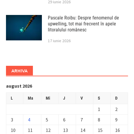
29 iunie 2026
Pascale Roibu: Despre fenomenul de
upwelling, tot mai frecvent în apele
litoralului românesc
17 iunie 2026
ARHIVA
august 2026
L
Ma
Mi
J
V
S
D
1
2
3
4
5
6
7
8
9
10
11
12
13
14
15
16