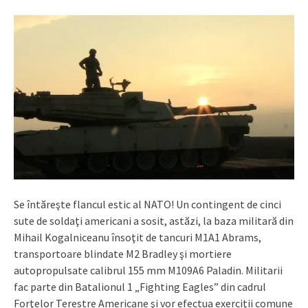
Se întăreşte flancul estic al NATO! Un contingent de cinci
sute de soldaţi americani a sosit, astăzi, la baza militară din
Mihail Kogalniceanu însoţit de tancuri M1A1 Abrams,
transportoare blindate M2 Bradley şi mortiere
autopropulsate calibrul 155 mm
M109A6
Paladin. Militarii
fac parte din Batalionul 1 „Fighting Eagles” din cadrul
Forţelor Terestre Americane şi vor efectua exerciţii comune