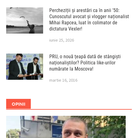
Percheziții și arestări ca în anii ’50:
Cunoscutul avocat și vlogger naționalist
Mihai Rapcea, luat în colimator de
dictatura Vexler!
iunie 25, 2026
PRU, o nouă ţeapă dată de stângişti
naţionaliştilor? Politica like-urilor
numărate la Moscova!
martie 16, 2016
OPINII