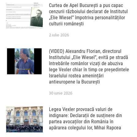
Curtea de Apel București a pus capac
cenzurii războiului declarat de Institutul
„Elie Wiesel” împotriva personalităților
culturii românești
2 iulie 2026
(VIDEO) Alexandru Florian, directorul
Institutului „Elie Wiesel”, evită pe stradă
întrebările românlor vizați de abuziva
lege Vexler chiar în timp ce președintele
Israelului rostea amenințări
antieuropene la București
30 iunie 2026
Legea Vexler provoacă valuri de
indignare: Declarații de susținere din
partea avocaților din România în
apărarea colegului lor, Mihai Rapcea