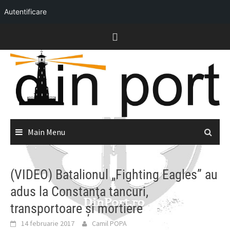
Autentificare
Skip
to
content
Main Menu
(VIDEO) Batalionul „Fighting Eagles” au
adus la Constanţa tancuri,
transportoare și mortiere
14 februarie 2017
Camil POPA