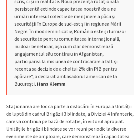
scris, ci şi în realitate. Noua prezenţă rotaţională
persistentă extinde capacitatea noastră de a ne
urmări interesul colectiv de menţinere a păcii şi
securităţii în Europa de sud-est şi în regiunea Mării
Negre. În mod semnificativ, România este şi furnizor
de securitate pentru comunitatea internaţională,
nu doar beneficiar, aşa cum clar demonstrează
angajamentul său continuu în Afganistan,
participarea la misiunea de contracarare a ISIL şi
recenta sa decizie de a cheltui 2% din PIB pentru
apărare”, a declarat ambasadorul american de la
Bucureşti,
Hans Klemm
.
Staţionarea are loc ca parte a dislocării în Europa a Unităţii
de luptă din cadrul Brigăzii 3 blindate, a Diviziei 4 Infanterie,
care va continua pe bază de rotaţie, în viitorul apropiat.
Unităţile brigăzii blindate se vor reuni periodic la diverse
evenimente de amploare, care demonstrează capacitatea