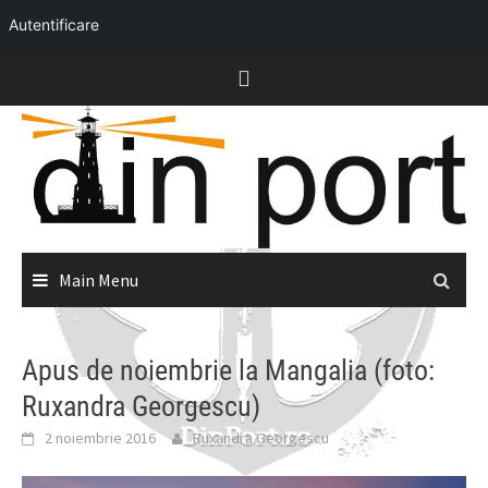
Autentificare
Skip
to
content
Main Menu
Apus de noiembrie la Mangalia (foto:
Ruxandra Georgescu)
2 noiembrie 2016
Ruxandra Georgescu